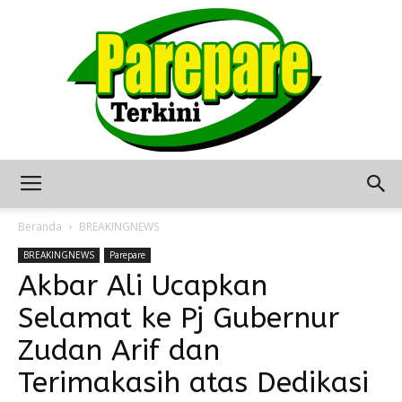
Berita
Beranda
BREAKINGNEWS
BREAKINGNEWS
Parepare
Akbar Ali Ucapkan
Terkini
Selamat ke Pj Gubernur
Zudan Arif dan
Seputar
Terimakasih atas Dedikasi