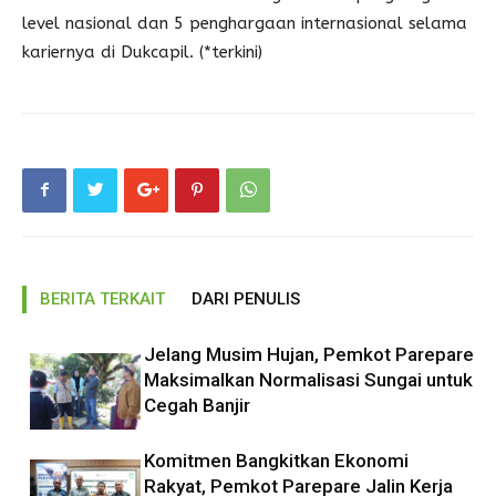
level nasional dan 5 penghargaan internasional selama
kariernya di Dukcapil. (*terkini)
BERITA TERKAIT
DARI PENULIS
Jelang Musim Hujan, Pemkot Parepare
Maksimalkan Normalisasi Sungai untuk
Cegah Banjir
Komitmen Bangkitkan Ekonomi
Rakyat, Pemkot Parepare Jalin Kerja