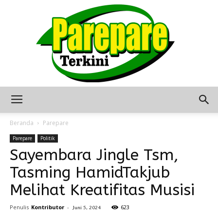
Berita
Beranda
Parepare
Parepare
Politik
Sayembara Jingle Tsm,
Terkini
Tasming HamidTakjub
Melihat Kreatifitas Musisi
Seputar
Penulis
Kontributor
-
623
Juni 5, 2024