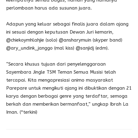
keempatnya semua bagus, namun yang namanya
perlombaan harus ada susunan juara.
Adapun yang keluar sebagai finalis juara dalam ajang
ini sesuai dengan keputusan Dewan Juri kemarin,
@chiekoymhlahjie (solo) @ansharymuin (skyper band)
@ary_undink_janggo (mal kiss) @sanjidj (edm).
“Secara khusus tujuan dari penyelenggaraan
Sayembara Jingle TSM Teman Semua Musisi telah
tercapai. Kita mengapresiasi animo masyarakat
Parepare untuk mengikuti ajang ini dibuktikan dengan 21
karya dengan berbagai genre yang terdaftar, semoga
berkah dan memberikan bermanfaat,” ungkap Ibrah La
Iman. (*terkini)