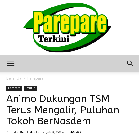
Berita
Beranda
Parepare
Parepare
Politik
Animo Dukungan TSM
Terkini
Terus Mengalir, Puluhan
Tokoh BerNasdem
Seputar
Penulis
Kontributor
-
466
Juli 9, 2024