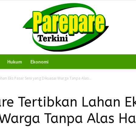
Hukum
Ekonomi
Berita
han Eks Pasar Seni yang Dikuasai Warga Tanpa Alas...
e Tertibkan Lahan Ek
 Warga Tanpa Alas H
Terkini