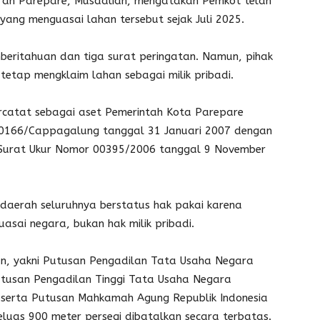
ah Parepare, Musdaliah, mengatakan Pemkot telah
ng menguasai lahan tersebut sejak Juli 2025.
mberitahuan dan tiga surat peringatan. Namun, pihak
etap mengklaim lahan sebagai milik pribadi.
tercatat sebagai aset Pemerintah Kota Parepare
00166/Cappagalung tanggal 31 Januari 2007 dengan
t Surat Ukur Nomor 00395/2006 tanggal 9 November
 daerah seluruhnya berstatus hak pakai karena
sai negara, bukan hak milik pribadi.
n, yakni Putusan Pengadilan Tata Usaha Negara
usan Pengadilan Tinggi Tata Usaha Negara
serta Putusan Mahkamah Agung Republik Indonesia
luas 900 meter persegi dibatalkan secara terbatas.