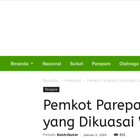
Beranda
Nasional
Sulsel
Parepare
Olahraga
Beranda
Parepare
Pemkot Parepare Tertibkan La
Parepare
Pemkot Parepar
yang Dikuasai
Penulis
Kontributor
-
863
Januari 2, 2026