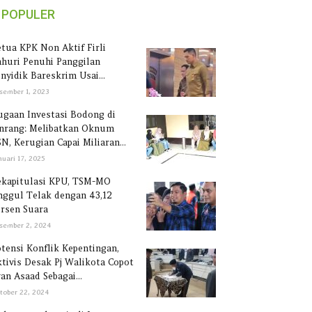
POPULER
tua KPK Non Aktif Firli
huri Penuhi Panggilan
nyidik Bareskrim Usai...
sember 1, 2023
gaan Investasi Bodong di
inrang: Melibatkan Oknum
N, Kerugian Capai Miliaran...
nuari 17, 2025
ekapitulasi KPU, TSM-MO
ggul Telak dengan 43,12
rsen Suara
sember 2, 2024
tensi Konflik Kepentingan,
tivis Desak Pj Walikota Copot
an Asaad Sebagai...
tober 22, 2024