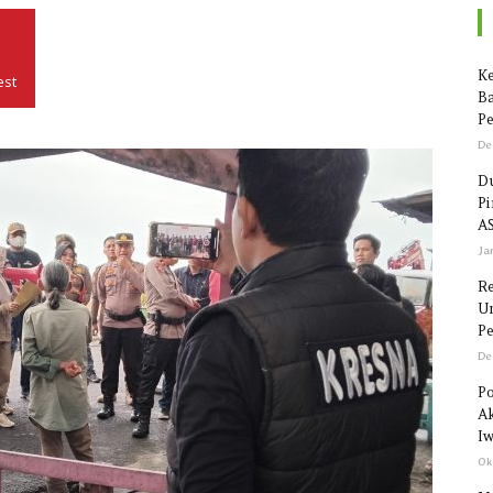
Seputar
Ke
est
Ba
Pe
De
Du
P
Sulawesi
AS
Ja
R
Un
Pe
De
Po
Ak
Iw
Ok