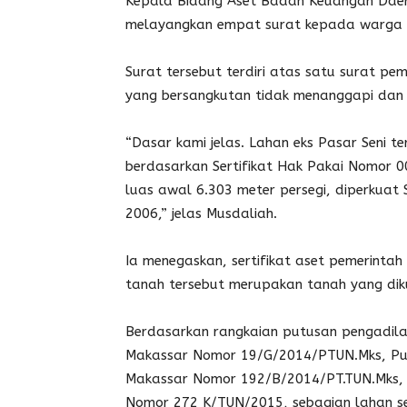
Kepala Bidang Aset Badan Keuangan Daer
melayangkan empat surat kepada warga ya
Surat tersebut terdiri atas satu surat pe
yang bersangkutan tidak menanggapi dan t
“Dasar kami jelas. Lahan eks Pasar Seni 
berdasarkan Sertifikat Hak Pakai Nomor 
luas awal 6.303 meter persegi, diperkua
2006,” jelas Musdaliah.
Ia menegaskan, sertifikat aset pemerintah
tanah tersebut merupakan tanah yang dikua
Berdasarkan rangkaian putusan pengadila
Makassar Nomor 19/G/2014/PTUN.Mks, Put
Makassar Nomor 192/B/2014/PT.TUN.Mks, 
Nomor 272 K/TUN/2015, sebagian lahan se