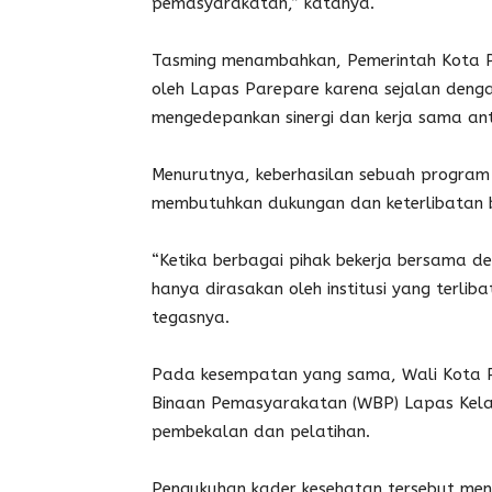
pemasyarakatan,” katanya.
Tasming menambahkan, Pemerintah Kota P
oleh Lapas Parepare karena sejalan den
mengedepankan sinergi dan kerja sama an
Menurutnya, keberhasilan sebuah program t
membutuhkan dukungan dan keterlibatan b
“Ketika berbagai pihak bekerja bersama 
hanya dirasakan oleh institusi yang terlib
tegasnya.
Pada kesempatan yang sama, Wali Kota 
Binaan Pemasyarakatan (WBP) Lapas Kela
pembekalan dan pelatihan.
Pengukuhan kader kesehatan tersebut me