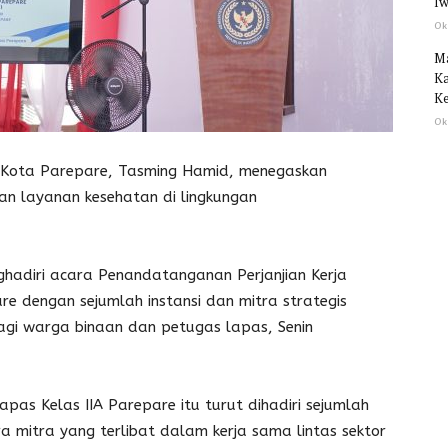
Iw
Ok
M
Ka
Ke
Ok
Kota Parepare, Tasming Hamid, menegaskan
n layanan kesehatan di lingkungan
hadiri acara Penandatanganan Perjanjian Kerja
e dengan sejumlah instansi dan mitra strategis
gi warga binaan dan petugas lapas, Senin
pas Kelas IIA Parepare itu turut dihadiri sejumlah
ra mitra yang terlibat dalam kerja sama lintas sektor