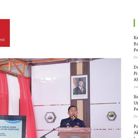
Seputar
Ke
est
Ba
Pe
Sulawesi
De
Du
P
AS
Ja
R
Un
Pe
De
Po
Ak