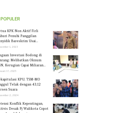
POPULER
tua KPK Non Aktif Firli
huri Penuhi Panggilan
nyidik Bareskrim Usai...
sember 1, 2023
gaan Investasi Bodong di
inrang: Melibatkan Oknum
N, Kerugian Capai Miliaran...
nuari 17, 2025
ekapitulasi KPU, TSM-MO
ggul Telak dengan 43,12
rsen Suara
sember 2, 2024
tensi Konflik Kepentingan,
tivis Desak Pj Walikota Copot