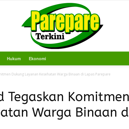
Hukum
Ekonomi
Berita
itmen Dukung Layanan Kesehatan Warga Binaan di Lapas Parepare
d Tegaskan Komitme
atan Warga Binaan d
Terkini