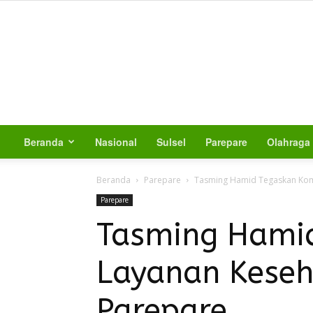
Beranda
Nasional
Sulsel
Parepare
Olahraga
Beranda
Parepare
Tasming Hamid Tegaskan Kom
Parepare
Tasming Hami
Layanan Keseh
Parepare