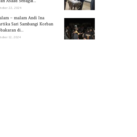
an Asaad Sebagai...
tober 22, 2024
alam – malam Andi Ina
rtika Sari Sambangi Korban
bakaran di...
tober 12, 2024