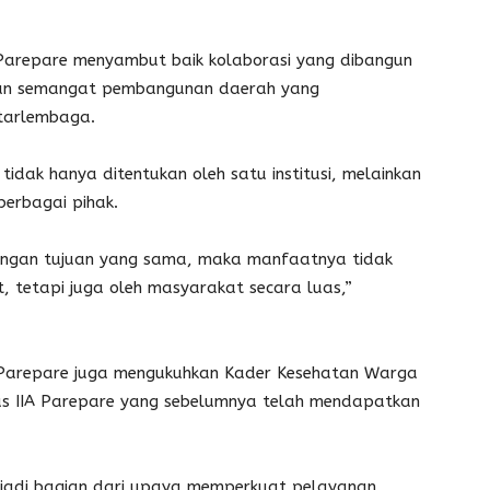
arepare menyambut baik kolaborasi yang dibangun
gan semangat pembangunan daerah yang
tarlembaga.
idak hanya ditentukan oleh satu institusi, melainkan
erbagai pihak.
dengan tujuan yang sama, maka manfaatnya tidak
at, tetapi juga oleh masyarakat secara luas,”
Parepare juga mengukuhkan Kader Kesehatan Warga
s IIA Parepare yang sebelumnya telah mendapatkan
njadi bagian dari upaya memperkuat pelayanan